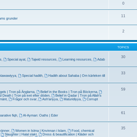
0
11
lams grunder
2
TOPICS
30
ns
,
Special ayat
,
Tajwid resources
,
Learning resources
,
Adab
33
 Nawawiyya
,
Special hadith
,
Hadith about Sahaba | Om kärleken till
59
Angels | Tron på Änglarna
,
Belief in the Books | Tron på Böckerna
,
and Death | Tron på ivet efter döden
,
Belief in Qadar | Tron på Allah's
lmänt
,
Frågor och svar
,
Ash'ariyya
,
Maturidiyya
,
Corrupt
61
rative fiqh
,
Al-Ayman: Oaths | Eder
35
 vänner
,
Women in Islma | Knvinnan i Islam
,
Food, chemical
,
Slaughter | Halal slakt
,
Dress & beautification | Kläder och