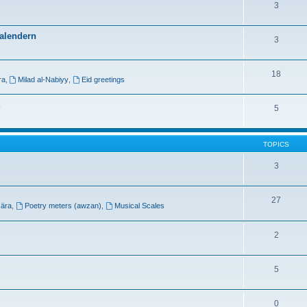
3
kalendern
3
18
ra
,
Milad al-Nabiyy
,
Eid greetings
5
TOPICS
3
27
 ära
,
Poetry meters (awzan)
,
Musical Scales
2
5
0