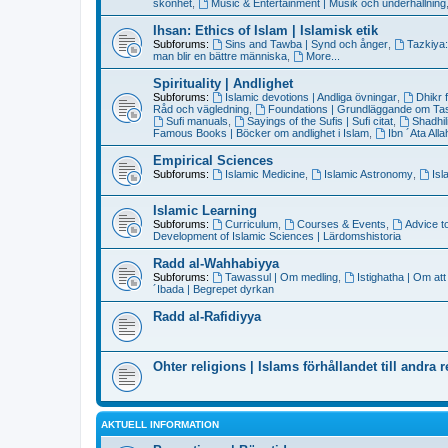
skönhet
,
Music & Entertainment | Musik och underhållning
Ihsan: Ethics of Islam | Islamisk etik
Subforums:
Sins and Tawba | Synd och ånger
,
Tazkiya:
man blir en bättre människa
,
More...
Spirituality | Andlighet
Subforums:
Islamic devotions | Andliga övningar
,
Dhikr 
Råd och vägledning
,
Foundations | Grundläggande om T
Sufi manuals
,
Sayings of the Sufis | Sufi citat
,
Shadhil
Famous Books | Böcker om andlighet i Islam
,
Ibn ´Ata All
Empirical Sciences
Subforums:
Islamic Medicine
,
Islamic Astronomy
,
Isl
Islamic Learning
Subforums:
Curriculum
,
Courses & Events
,
Advice t
Development of Islamic Sciences | Lärdomshistoria
Radd al-Wahhabiyya
Subforums:
Tawassul | Om medling
,
Istighatha | Om att
´Ibada | Begrepet dyrkan
Radd al-Rafidiyya
Ohter religions | Islams förhållandet till andra r
AKTUELL INFORMATION