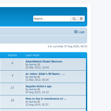
Search
Advanced search
Login
It is currently 07 Aug 2026, 06:03
POSTS
LAST POST
AbdulWahid Shakir Morrone
6
V
by
nur.nu
i
22 Mar 2012, 15:04
e
w
ar: video: Allah's 99 Namn - …
4
t
V
by
nur.nu
h
i
11 Mar 2012, 05:34
e
e
l
w
Sayyida Aisha's age
27
a
t
V
by
nur.nu
t
h
i
07 Aug 2013, 14:13
e
e
e
s
l
w
How to live in remebrance of …
t
16
a
t
V
by
nur.nu
p
t
h
i
12 Aug 2014, 02:37
o
e
e
e
s
s
l
w