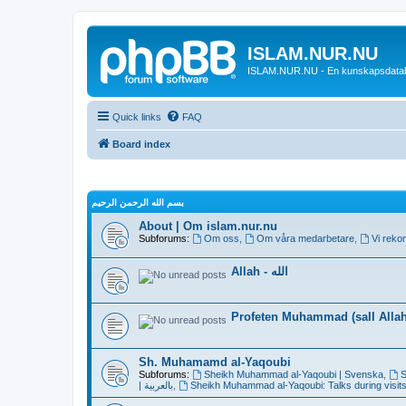
ISLAM.NUR.NU
ISLAM.NUR.NU - En kunskapsdata
Quick links
FAQ
Board index
بسم الله الرحمن الرحيم
About | Om islam.nur.nu
Subforums:
Om oss
,
Om våra medarbetare
,
Vi reko
Allah - الله
Profeten Muhammad (sall Allah 
Sh. Muhamamd al-Yaqoubi
Subforums:
Sheikh Muhammad al-Yaqoubi | Svenska
,
S
| بالعربية
,
Sheikh Muhammad al-Yaqoubi: Talks during visits