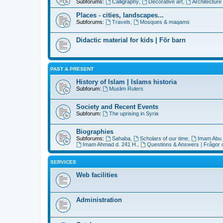
Subforums:
Calligraphy
,
Decorative art
,
Architecture
Places - cities, landscapes...
Subforums:
Travels
,
Mosques & maqams
Didactic material for kids | För barn
PAST & PRESENT
History of Islam | Islams historia
Subforum:
Muslim Rulers
Society and Recent Events
Subforum:
The uprising in Syria
Biographies
Subforums:
Sahaba
,
Scholars of our time
,
Imam Abu 
Imam Ahmad d. 241 H.
,
Questions & Answers | Frågor 
SERVICES
Web facilities
Administration