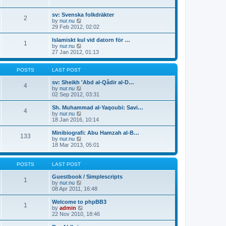
p
t
h
o
e
e
sv: Svenska folkdräkter
s
s
l
2
V
by
nur.nu
t
t
a
i
29 Feb 2012, 02:02
p
t
e
o
e
w
Islamiskt kul vid datorn för …
s
s
1
t
V
by
nur.nu
t
t
h
i
27 Jan 2012, 01:13
p
e
e
o
l
w
s
a
t
POSTS
LAST POST
t
t
h
e
e
sv: Sheikh 'Abd al-Qâdir al-D…
4
s
l
V
by
nur.nu
t
a
i
02 Sep 2012, 03:31
p
t
e
o
e
w
Sh. Muhammad al-Yaqoubi: Savi…
4
s
s
t
V
by
nur.nu
t
t
h
i
18 Jan 2016, 10:14
p
e
e
o
l
w
Minibiografi: Abu Hamzah al-B…
133
s
a
t
V
by
nur.nu
t
t
h
i
18 Mar 2013, 05:01
e
e
e
s
l
w
t
a
t
POSTS
LAST POST
p
t
h
o
e
e
Guestbook / Simplescripts
s
1
s
l
V
by
nur.nu
t
t
a
i
08 Apr 2011, 16:48
p
t
e
o
e
w
Welcome to phpBB3
s
1
s
t
V
by
admin
t
t
h
i
22 Nov 2010, 18:46
p
e
e
o
l
w