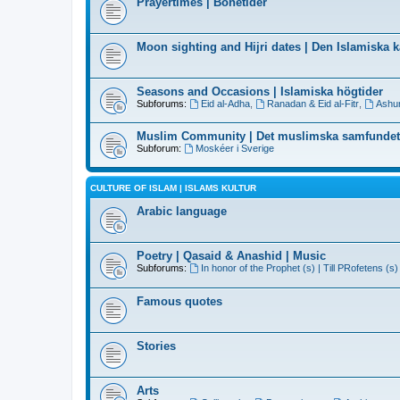
Prayertimes | Bönetider
Moon sighting and Hijri dates | Den Islamiska 
Seasons and Occasions | Islamiska högtider
Subforums:
Eid al-Adha
,
Ranadan & Eid al-Fitr
,
Ashu
Muslim Community | Det muslimska samfundet
Subforum:
Moskéer i Sverige
CULTURE OF ISLAM | ISLAMS KULTUR
Arabic language
Poetry | Qasaid & Anashid | Music
Subforums:
In honor of the Prophet (s) | Till PRofetens (s)
Famous quotes
Stories
Arts