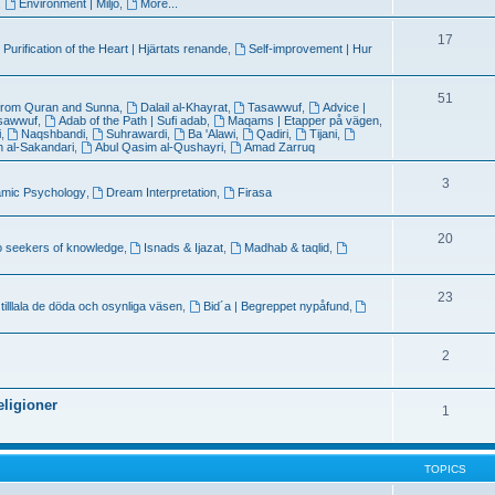
,
Environment | Miljö
,
More...
17
 Purification of the Heart | Hjärtats renande
,
Self-improvement | Hur
51
from Quran and Sunna
,
Dalail al-Khayrat
,
Tasawwuf
,
Advice |
asawwuf
,
Adab of the Path | Sufi adab
,
Maqams | Etapper på vägen
,
i
,
Naqshbandi
,
Suhrawardi
,
Ba 'Alawi
,
Qadiri
,
Tijani
,
ah al-Sakandari
,
Abul Qasim al-Qushayri
,
Amad Zarruq
3
amic Psychology
,
Dream Interpretation
,
Firasa
20
o seekers of knowledge
,
Isnads & Ijazat
,
Madhab & taqlid
,
23
 tilllala de döda och osynliga väsen
,
Bid´a | Begreppet nypåfund
,
2
eligioner
1
TOPICS