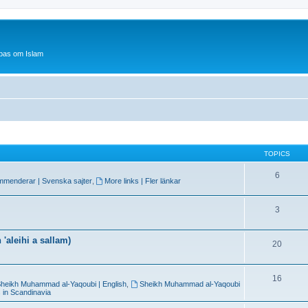
bas om Islam
TOPICS
6
mmenderar | Svenska sajter
,
More links | Fler länkar
3
'aleihi a sallam)
20
16
heikh Muhammad al-Yaqoubi | English
,
Sheikh Muhammad al-Yaqoubi
 in Scandinavia