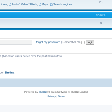
23
ctures
,
Audio * Video * Flash
,
Maps
,
Search engines
TOPICS
0
I forgot my password
|
Remember me
ts (based on users active over the past 30 minutes)
mber
Shelina
Powered by
phpBB
® Forum Software © phpBB Limited
Privacy
|
Terms