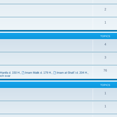
2
1
TOPICS
4
3
76
Hanifa d. 150 H.
,
Imam Malik d. 179 H.
,
Imam al-Shafi´i d. 204 H.
,
och svar
TOPICS
1
1