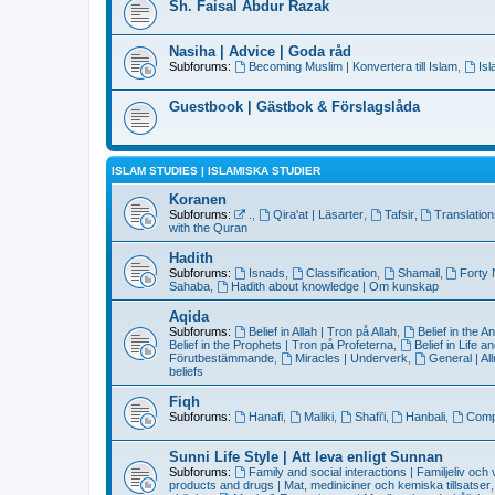
Sh. Faisal Abdur Razak
Nasiha | Advice | Goda råd
Subforums:
Becoming Muslim | Konvertera till Islam
,
Is
Guestbook | Gästbok & Förslagslåda
ISLAM STUDIES | ISLAMISKA STUDIER
Koranen
Subforums:
.
,
Qira'at | Läsarter
,
Tafsir
,
Translatio
with the Quran
Hadith
Subforums:
Isnads
,
Classification
,
Shamail
,
Forty
Sahaba
,
Hadith about knowledge | Om kunskap
Aqida
Subforums:
Belief in Allah | Tron på Allah
,
Belief in the 
Belief in the Prophets | Tron på Profeterna
,
Belief in Life 
Förutbestämmande
,
Miracles | Underverk
,
General | Al
beliefs
Fiqh
Subforums:
Hanafi
,
Maliki
,
Shafi'i
,
Hanbali
,
Compa
Sunni Life Style | Att leva enligt Sunnan
Subforums:
Family and social interactions | Familjeliv och
products and drugs | Mat, mediniciner och kemiska tillsatser