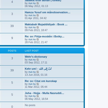
e
Salawat efter adhan (Turkiet)
s
4
s
l
V
by
nur.nu
t
t
a
i
06 May 2012, 01:13
p
t
e
o
e
w
Hamza Yusuf om månobservation…
3
s
s
t
V
by
nur.nu
t
t
h
i
01 Apr 2011, 04:42
p
e
e
o
l
w
Maktabah Mujaddidiyah : Book …
39
s
a
t
V
by
nur.nu
t
t
h
i
09 Feb 2013, 18:47
e
e
e
s
l
w
Re: sv: Fittja-moskén i Botky…
t
9
a
t
V
by
nur.nu
p
t
h
i
28 Feb 2012, 21:47
o
e
e
e
s
s
l
w
t
t
a
t
POSTS
LAST POST
p
t
h
o
e
e
Wehr's dictionary
3
s
s
l
V
by
nur.nu
t
t
a
i
03 Sep 2012, 17:11
p
t
e
o
e
w
Kehr um! - تُبْ إِلى الله
39
s
s
t
V
by
nur.nu
t
t
h
i
13 Jun 2016, 01:16
p
e
e
o
l
w
Re: sv: Citat om kunskap
5
s
a
t
V
by
nur.nu
t
t
h
i
11 Mar 2012, 05:44
e
e
e
s
l
w
Juha - Hojja - Mulla Nasruddi…
t
5
a
t
V
by
nur.nu
p
t
h
i
06 May 2012, 16:54
o
e
e
e
s
s
l
w
No posts
t
t
0
a
t