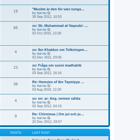
p
l
w
o
a
t
s
"Muslim är den för vars tunga…
t
19
h
t
V
by
nur.nu
e
e
i
30 Sep 2012, 10:53
s
l
e
t
a
w
p
sv: Sh. Muhammad al-Yaqoubi: …
t
66
t
o
V
by
nur.nu
e
h
s
i
02 Oct 2015, 13:30
s
e
t
e
t
l
w
p
a
t
o
t
h
s
sv: Ibn Khaldun om Tolkningen…
e
4
e
t
V
by
nur.nu
s
l
i
02 Dec 2011, 03:05
t
a
e
p
t
w
o
sv: Fråga om sunni madhahib
e
23
t
s
V
by
nur.nu
s
h
t
i
03 Sep 2012, 16:16
t
e
e
p
l
w
o
Re: Heresies of Ibn Taymiyya …
a
38
t
s
V
by
nur.nu
t
h
t
i
03 Aug 2018, 12:20
e
e
e
s
l
w
t
sv: en: ar: Ang. termen rafida
a
4
t
p
V
by
nur.nu
t
h
o
i
02 Sep 2012, 04:10
e
e
s
e
s
l
t
w
t
Re: Chirstmas | Om jul och ju…
a
9
t
p
V
by
nur.nu
t
h
o
i
20 Dec 2012, 03:57
e
e
s
e
s
l
t
w
t
a
t
POSTS
LAST POST
p
t
h
o
e