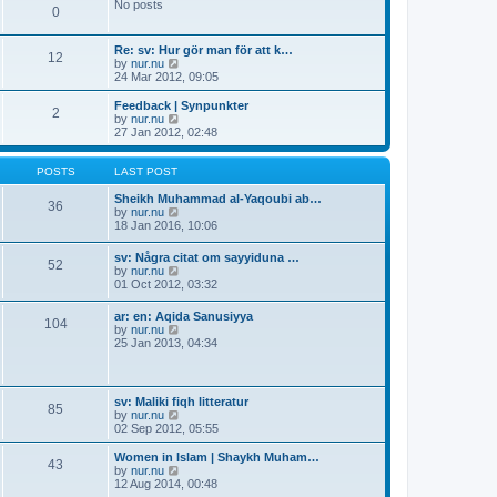
t
No posts
t
a
t
0
p
t
h
o
e
e
s
s
Re: sv: Hur gör man för att k…
l
12
t
t
V
by
nur.nu
a
p
i
24 Mar 2012, 09:05
t
o
e
e
s
w
s
Feedback | Synpunkter
2
t
t
t
V
by
nur.nu
h
p
i
27 Jan 2012, 02:48
e
o
e
l
s
w
a
t
t
POSTS
LAST POST
t
h
e
e
Sheikh Muhammad al-Yaqoubi ab…
36
s
l
V
by
nur.nu
t
a
i
18 Jan 2016, 10:06
p
t
e
o
e
w
sv: Några citat om sayyiduna …
s
52
s
t
V
by
nur.nu
t
t
h
i
01 Oct 2012, 03:32
p
e
e
o
l
w
ar: en: Aqida Sanusiyya
s
a
104
t
V
by
nur.nu
t
t
h
i
25 Jan 2013, 04:34
e
e
e
s
l
w
t
a
t
p
t
h
o
sv: Maliki fiqh litteratur
e
85
e
s
V
by
nur.nu
s
l
t
i
02 Sep 2012, 05:55
t
a
e
p
t
w
o
Women in Islam | Shaykh Muham…
e
43
t
s
V
by
nur.nu
s
h
t
i
12 Aug 2014, 00:48
t
e
e