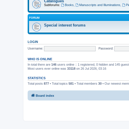
Catalogues
Subforums:
Books
,
Manuscripts and Illuminations
,
Pi
FORUM
Special interest forums
LOGIN
Username:
Password:
WHO IS ONLINE
In total there are
146
users online :: 1 registered, 0 hidden and 145 gues
Most users ever online was
33118
on 26 Jul 2026, 03:16
STATISTICS
Total posts
877
• Total topics
581
• Total members
30
• Our newest me
Board index