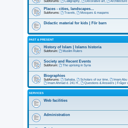
Subforums:
Calligraphy
,
Decorative art
,
Architecture
Places - cities, landscapes...
Subforums:
Travels
,
Mosques & maqams
Didactic material for kids | För barn
PAST & PRESENT
History of Islam | Islams historia
Subforum:
Muslim Rulers
Society and Recent Events
Subforum:
The uprising in Syria
Biographies
Subforums:
Sahaba
,
Scholars of our time
,
Imam Abu 
Imam Ahmad d. 241 H.
,
Questions & Answers | Frågor 
SERVICES
Web facilities
Administration