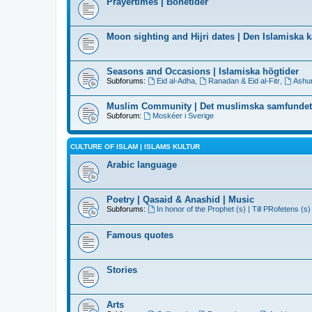
Prayertimes | Bönetider
Moon sighting and Hijri dates | Den Islamiska 
Seasons and Occasions | Islamiska högtider
Subforums:
Eid al-Adha
,
Ranadan & Eid al-Fitr
,
Ashu
Muslim Community | Det muslimska samfundet
Subforum:
Moskéer i Sverige
CULTURE OF ISLAM | ISLAMS KULTUR
Arabic language
Poetry | Qasaid & Anashid | Music
Subforums:
In honor of the Prophet (s) | Till PRofetens (s)
Famous quotes
Stories
Arts