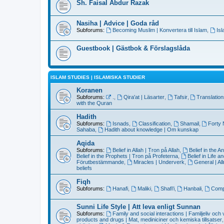
Sh. Faisal Abdur Razak
Nasiha | Advice | Goda råd
Subforums:
Becoming Muslim | Konvertera till Islam
,
Is
Guestbook | Gästbok & Förslagslåda
ISLAM STUDIES | ISLAMISKA STUDIER
Koranen
Subforums:
.
,
Qira'at | Läsarter
,
Tafsir
,
Translatio
with the Quran
Hadith
Subforums:
Isnads
,
Classification
,
Shamail
,
Forty
Sahaba
,
Hadith about knowledge | Om kunskap
Aqida
Subforums:
Belief in Allah | Tron på Allah
,
Belief in the 
Belief in the Prophets | Tron på Profeterna
,
Belief in Life 
Förutbestämmande
,
Miracles | Underverk
,
General | Al
beliefs
Fiqh
Subforums:
Hanafi
,
Maliki
,
Shafi'i
,
Hanbali
,
Compa
Sunni Life Style | Att leva enligt Sunnan
Subforums:
Family and social interactions | Familjeliv och
products and drugs | Mat, mediniciner och kemiska tillsatser