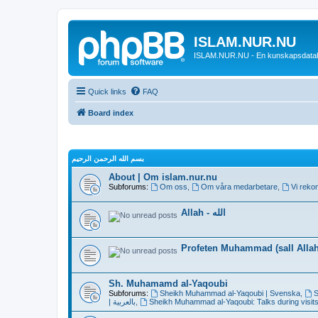
ISLAM.NUR.NU
ISLAM.NUR.NU - En kunskapsdata
Quick links
FAQ
Board index
بسم الله الرحمن الرحيم
About | Om islam.nur.nu
Subforums:
Om oss
,
Om våra medarbetare
,
Vi reko
Allah - الله
Profeten Muhammad (sall Allah 
Sh. Muhamamd al-Yaqoubi
Subforums:
Sheikh Muhammad al-Yaqoubi | Svenska
,
S
| بالعربية
,
Sheikh Muhammad al-Yaqoubi: Talks during visits