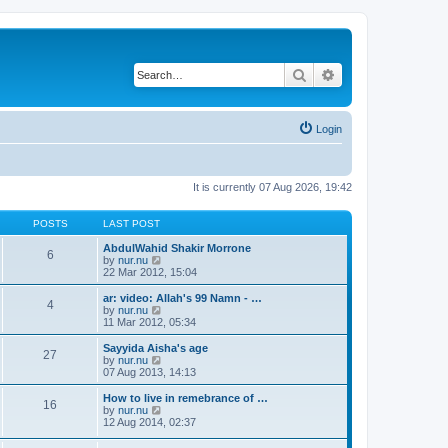
Search
Advanced search
Login
It is currently 07 Aug 2026, 19:42
POSTS
LAST POST
AbdulWahid Shakir Morrone
6
V
by
nur.nu
i
22 Mar 2012, 15:04
e
w
ar: video: Allah's 99 Namn - …
4
t
V
by
nur.nu
h
i
11 Mar 2012, 05:34
e
e
l
w
Sayyida Aisha's age
27
a
t
V
by
nur.nu
t
h
i
07 Aug 2013, 14:13
e
e
e
s
l
w
How to live in remebrance of …
t
16
a
t
V
by
nur.nu
p
t
h
i
12 Aug 2014, 02:37
o
e
e
e
s
s
l
w