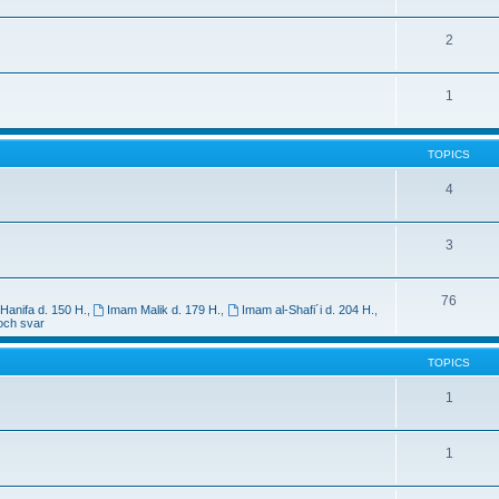
2
1
TOPICS
4
3
76
Hanifa d. 150 H.
,
Imam Malik d. 179 H.
,
Imam al-Shafi´i d. 204 H.
,
och svar
TOPICS
1
1