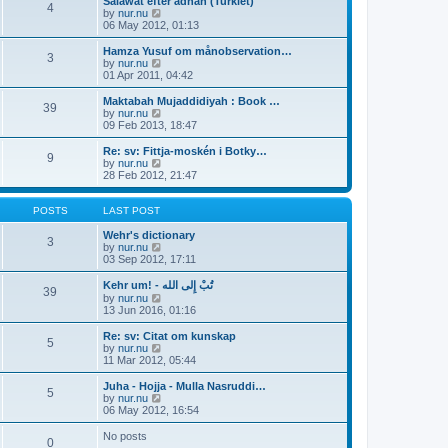
e
Salawat efter adhan (Turkiet)
s
4
s
l
V
by
nur.nu
t
t
a
i
06 May 2012, 01:13
p
t
e
o
e
w
Hamza Yusuf om månobservation…
3
s
s
t
V
by
nur.nu
t
t
h
i
01 Apr 2011, 04:42
p
e
e
o
l
w
Maktabah Mujaddidiyah : Book …
39
s
a
t
V
by
nur.nu
t
t
h
i
09 Feb 2013, 18:47
e
e
e
s
l
w
Re: sv: Fittja-moskén i Botky…
t
9
a
t
V
by
nur.nu
p
t
h
i
28 Feb 2012, 21:47
o
e
e
e
s
s
l
w
t
t
a
t
POSTS
LAST POST
p
t
h
o
e
e
Wehr's dictionary
3
s
s
l
V
by
nur.nu
t
t
a
i
03 Sep 2012, 17:11
p
t
e
o
e
w
Kehr um! - تُبْ إِلى الله
39
s
s
t
V
by
nur.nu
t
t
h
i
13 Jun 2016, 01:16
p
e
e
o
l
w
Re: sv: Citat om kunskap
5
s
a
t
V
by
nur.nu
t
t
h
i
11 Mar 2012, 05:44
e
e
e
s
l
w
Juha - Hojja - Mulla Nasruddi…
t
5
a
t
V
by
nur.nu
p
t
h
i
06 May 2012, 16:54
o
e
e
e
s
s
l
w
No posts
t
t
0
a
t