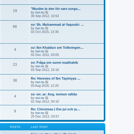
p
l
w
o
a
t
s
"Muslim är den för vars tunga…
t
19
h
t
V
by
nur.nu
e
e
i
30 Sep 2012, 10:53
s
l
e
t
a
w
p
sv: Sh. Muhammad al-Yaqoubi: …
t
66
t
o
V
by
nur.nu
e
h
s
i
02 Oct 2015, 13:30
s
e
t
e
t
l
w
p
a
t
o
t
h
s
sv: Ibn Khaldun om Tolkningen…
e
4
e
t
V
by
nur.nu
s
l
i
02 Dec 2011, 03:05
t
a
e
p
t
w
o
sv: Fråga om sunni madhahib
e
23
t
s
V
by
nur.nu
s
h
t
i
03 Sep 2012, 16:16
t
e
e
p
l
w
o
Re: Heresies of Ibn Taymiyya …
a
38
t
s
V
by
nur.nu
t
h
t
i
03 Aug 2018, 12:20
e
e
e
s
l
w
t
sv: en: ar: Ang. termen rafida
a
4
t
p
V
by
nur.nu
t
h
o
i
02 Sep 2012, 04:10
e
e
s
e
s
l
t
w
t
Re: Chirstmas | Om jul och ju…
a
9
t
p
V
by
nur.nu
t
h
o
i
20 Dec 2012, 03:57
e
e
s
e
s
l
t
w
t
a
t
POSTS
LAST POST
p
t
h
o
e