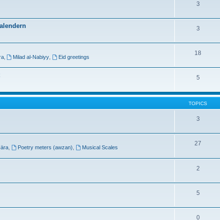
3
kalendern
3
18
ra
,
Milad al-Nabiyy
,
Eid greetings
5
TOPICS
3
27
 ära
,
Poetry meters (awzan)
,
Musical Scales
2
5
0