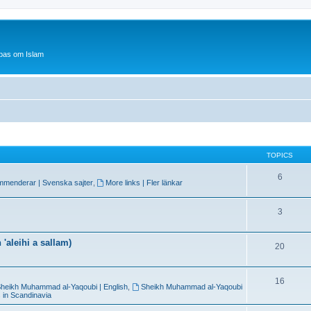
bas om Islam
TOPICS
6
mmenderar | Svenska sajter
,
More links | Fler länkar
3
'aleihi a sallam)
20
16
heikh Muhammad al-Yaqoubi | English
,
Sheikh Muhammad al-Yaqoubi
 in Scandinavia