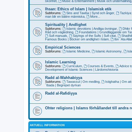
skönhet
,
Music & Entertainment | Musik och underhållning
Ihsan: Ethics of Islam | Islamisk etik
Subforums:
Sins and Tawba | Synd och ånger
,
Tazkiya:
man blir en bättre människa
,
More...
Spirituality | Andlighet
Subforums:
Islamic devotions | Andliga övningar
,
Dhikr 
Råd och vägledning
,
Foundations | Grundläggande om T
Sufi manuals
,
Sayings of the Sufis | Sufi citat
,
Shadhil
Famous Books | Böcker om andlighet i Islam
,
Ibn ´Ata All
Empirical Sciences
Subforums:
Islamic Medicine
,
Islamic Astronomy
,
Isl
Islamic Learning
Subforums:
Curriculum
,
Courses & Events
,
Advice t
Development of Islamic Sciences | Lärdomshistoria
Radd al-Wahhabiyya
Subforums:
Tawassul | Om medling
,
Istighatha | Om att
´Ibada | Begrepet dyrkan
Radd al-Rafidiyya
Ohter religions | Islams förhållandet till andra r
AKTUELL INFORMATION