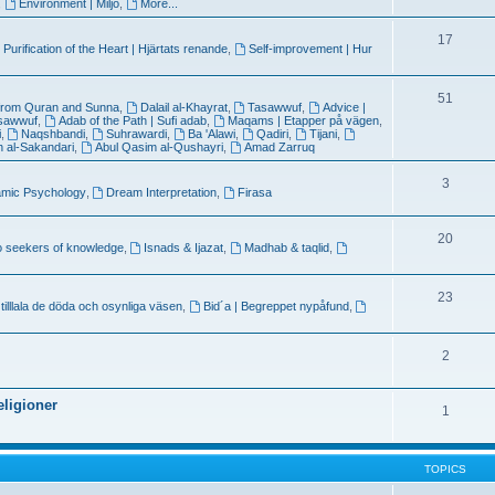
,
Environment | Miljö
,
More...
17
 Purification of the Heart | Hjärtats renande
,
Self-improvement | Hur
51
from Quran and Sunna
,
Dalail al-Khayrat
,
Tasawwuf
,
Advice |
asawwuf
,
Adab of the Path | Sufi adab
,
Maqams | Etapper på vägen
,
i
,
Naqshbandi
,
Suhrawardi
,
Ba 'Alawi
,
Qadiri
,
Tijani
,
ah al-Sakandari
,
Abul Qasim al-Qushayri
,
Amad Zarruq
3
amic Psychology
,
Dream Interpretation
,
Firasa
20
o seekers of knowledge
,
Isnads & Ijazat
,
Madhab & taqlid
,
23
 tilllala de döda och osynliga väsen
,
Bid´a | Begreppet nypåfund
,
2
eligioner
1
TOPICS