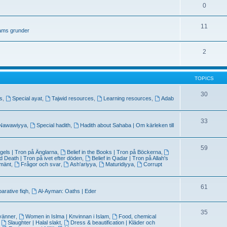
0
11
lams grunder
2
TOPICS
30
ns
,
Special ayat
,
Tajwid resources
,
Learning resources
,
Adab
33
 Nawawiyya
,
Special hadith
,
Hadith about Sahaba | Om kärleken till
59
Angels | Tron på Änglarna
,
Belief in the Books | Tron på Böckerna
,
and Death | Tron på ivet efter döden
,
Belief in Qadar | Tron på Allah's
lmänt
,
Frågor och svar
,
Ash'ariyya
,
Maturidiyya
,
Corrupt
61
rative fiqh
,
Al-Ayman: Oaths | Eder
35
 vänner
,
Women in Islma | Knvinnan i Islam
,
Food, chemical
,
Slaughter | Halal slakt
,
Dress & beautification | Kläder och