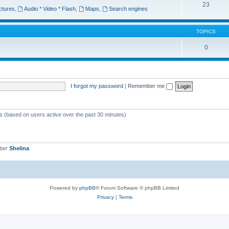
23
ctures
,
Audio * Video * Flash
,
Maps
,
Search engines
TOPICS
0
I forgot my password
|
Remember me
ts (based on users active over the past 30 minutes)
mber
Shelina
Powered by
phpBB
® Forum Software © phpBB Limited
Privacy
|
Terms