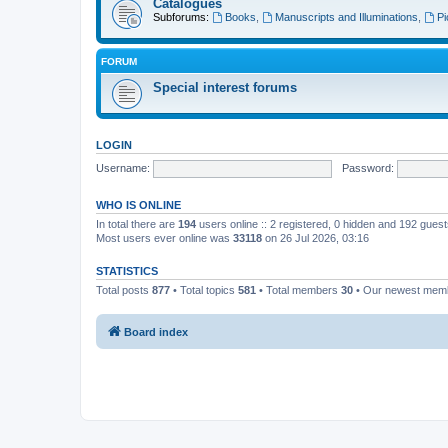
Catalogues
Subforums:
Books
,
Manuscripts and Illuminations
,
Pi
FORUM
Special interest forums
LOGIN
Username:
Password:
WHO IS ONLINE
In total there are
194
users online :: 2 registered, 0 hidden and 192 gues
Most users ever online was
33118
on 26 Jul 2026, 03:16
STATISTICS
Total posts
877
• Total topics
581
• Total members
30
• Our newest me
Board index