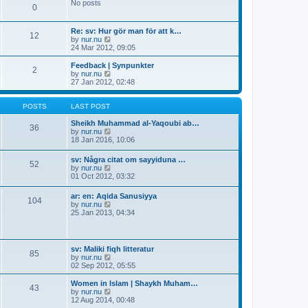
t
No posts
t
a
t
0
p
t
h
o
e
e
s
s
Re: sv: Hur gör man för att k…
l
12
t
t
V
by
nur.nu
a
p
i
24 Mar 2012, 09:05
t
o
e
e
s
w
s
Feedback | Synpunkter
2
t
t
t
V
by
nur.nu
h
p
i
27 Jan 2012, 02:48
e
o
e
l
s
w
a
t
t
POSTS
LAST POST
t
h
e
e
Sheikh Muhammad al-Yaqoubi ab…
36
s
l
V
by
nur.nu
t
a
i
18 Jan 2016, 10:06
p
t
e
o
e
w
sv: Några citat om sayyiduna …
s
52
s
t
V
by
nur.nu
t
t
h
i
01 Oct 2012, 03:32
p
e
e
o
l
w
ar: en: Aqida Sanusiyya
s
a
104
t
V
by
nur.nu
t
t
h
i
25 Jan 2013, 04:34
e
e
e
s
l
w
t
a
t
p
t
h
o
sv: Maliki fiqh litteratur
e
85
e
s
V
by
nur.nu
s
l
t
i
02 Sep 2012, 05:55
t
a
e
p
t
w
o
Women in Islam | Shaykh Muham…
e
43
t
s
V
by
nur.nu
s
h
t
i
12 Aug 2014, 00:48
t
e
e