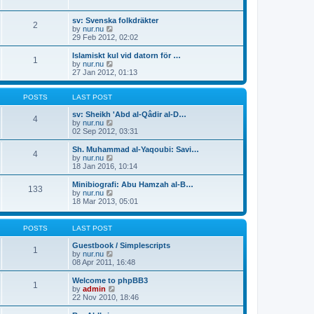
p
t
h
o
e
e
sv: Svenska folkdräkter
s
s
l
2
V
by
nur.nu
t
t
a
i
29 Feb 2012, 02:02
p
t
e
o
e
w
Islamiskt kul vid datorn för …
s
s
1
t
V
by
nur.nu
t
t
h
i
27 Jan 2012, 01:13
p
e
e
o
l
w
s
a
t
POSTS
LAST POST
t
t
h
e
e
sv: Sheikh 'Abd al-Qâdir al-D…
4
s
l
V
by
nur.nu
t
a
i
02 Sep 2012, 03:31
p
t
e
o
e
w
Sh. Muhammad al-Yaqoubi: Savi…
4
s
s
t
V
by
nur.nu
t
t
h
i
18 Jan 2016, 10:14
p
e
e
o
l
w
Minibiografi: Abu Hamzah al-B…
133
s
a
t
V
by
nur.nu
t
t
h
i
18 Mar 2013, 05:01
e
e
e
s
l
w
t
a
t
POSTS
LAST POST
p
t
h
o
e
e
Guestbook / Simplescripts
s
1
s
l
V
by
nur.nu
t
t
a
i
08 Apr 2011, 16:48
p
t
e
o
e
w
Welcome to phpBB3
s
1
s
t
V
by
admin
t
t
h
i
22 Nov 2010, 18:46
p
e
e
o
l
w