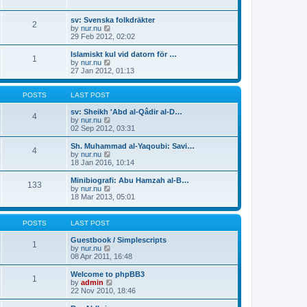
p
t
h
o
e
e
sv: Svenska folkdräkter
s
s
l
2
V
by
nur.nu
t
t
a
i
29 Feb 2012, 02:02
p
t
e
o
e
w
Islamiskt kul vid datorn för …
s
s
1
t
V
by
nur.nu
t
t
h
i
27 Jan 2012, 01:13
p
e
e
o
l
w
s
a
t
POSTS
LAST POST
t
t
h
e
e
sv: Sheikh 'Abd al-Qâdir al-D…
4
s
l
V
by
nur.nu
t
a
i
02 Sep 2012, 03:31
p
t
e
o
e
w
Sh. Muhammad al-Yaqoubi: Savi…
4
s
s
t
V
by
nur.nu
t
t
h
i
18 Jan 2016, 10:14
p
e
e
o
l
w
Minibiografi: Abu Hamzah al-B…
133
s
a
t
V
by
nur.nu
t
t
h
i
18 Mar 2013, 05:01
e
e
e
s
l
w
t
a
t
POSTS
LAST POST
p
t
h
o
e
e
Guestbook / Simplescripts
s
1
s
l
V
by
nur.nu
t
t
a
i
08 Apr 2011, 16:48
p
t
e
o
e
w
Welcome to phpBB3
s
1
s
t
V
by
admin
t
t
h
i
22 Nov 2010, 18:46
p
e
e
o
l
w