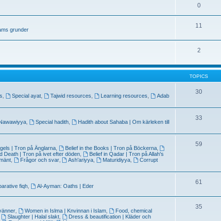
0
11
lams grunder
2
TOPICS
30
ns
,
Special ayat
,
Tajwid resources
,
Learning resources
,
Adab
33
 Nawawiyya
,
Special hadith
,
Hadith about Sahaba | Om kärleken till
59
Angels | Tron på Änglarna
,
Belief in the Books | Tron på Böckerna
,
and Death | Tron på ivet efter döden
,
Belief in Qadar | Tron på Allah's
lmänt
,
Frågor och svar
,
Ash'ariyya
,
Maturidiyya
,
Corrupt
61
rative fiqh
,
Al-Ayman: Oaths | Eder
35
 vänner
,
Women in Islma | Knvinnan i Islam
,
Food, chemical
,
Slaughter | Halal slakt
,
Dress & beautification | Kläder och