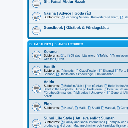
Sh. Faisal Abdur Razak
Nasiha | Advice | Goda råd
Subforums:
Becoming Muslim | Konvertera till Islam
,
Is
Guestbook | Gästbok & Förslagslåda
ISLAM STUDIES | ISLAMISKA STUDIER
Koranen
Subforums:
.
,
Qira'at | Läsarter
,
Tafsir
,
Translatio
with the Quran
Hadith
Subforums:
Isnads
,
Classification
,
Shamail
,
Forty
Sahaba
,
Hadith about knowledge | Om kunskap
Aqida
Subforums:
Belief in Allah | Tron på Allah
,
Belief in the 
Belief in the Prophets | Tron på Profeterna
,
Belief in Life 
Förutbestämmande
,
Miracles | Underverk
,
General | Al
beliefs
Fiqh
Subforums:
Hanafi
,
Maliki
,
Shafi'i
,
Hanbali
,
Compa
Sunni Life Style | Att leva enligt Sunnan
Subforums:
Family and social interactions | Familjeliv och
products and drugs | Mat, mediniciner och kemiska tillsatser