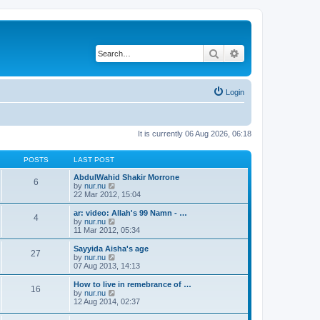
Search
Advanced search
Login
It is currently 06 Aug 2026, 06:18
POSTS
LAST POST
AbdulWahid Shakir Morrone
6
V
by
nur.nu
i
22 Mar 2012, 15:04
e
w
ar: video: Allah's 99 Namn - …
4
t
V
by
nur.nu
h
i
11 Mar 2012, 05:34
e
e
l
w
Sayyida Aisha's age
27
a
t
V
by
nur.nu
t
h
i
07 Aug 2013, 14:13
e
e
e
s
l
w
How to live in remebrance of …
t
16
a
t
V
by
nur.nu
p
t
h
i
12 Aug 2014, 02:37
o
e
e
e
s
s
l
w