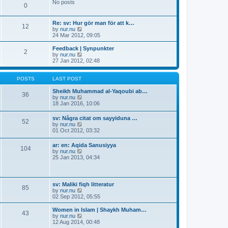
t
No posts
t
a
t
0
p
t
h
o
e
e
s
s
Re: sv: Hur gör man för att k…
l
12
t
t
V
by
nur.nu
a
p
i
24 Mar 2012, 09:05
t
o
e
e
s
w
s
Feedback | Synpunkter
2
t
t
t
V
by
nur.nu
h
p
i
27 Jan 2012, 02:48
e
o
e
l
s
w
a
t
t
POSTS
LAST POST
t
h
e
e
Sheikh Muhammad al-Yaqoubi ab…
36
s
l
V
by
nur.nu
t
a
i
18 Jan 2016, 10:06
p
t
e
o
e
w
sv: Några citat om sayyiduna …
s
52
s
t
V
by
nur.nu
t
t
h
i
01 Oct 2012, 03:32
p
e
e
o
l
w
ar: en: Aqida Sanusiyya
s
a
104
t
V
by
nur.nu
t
t
h
i
25 Jan 2013, 04:34
e
e
e
s
l
w
t
a
t
p
t
h
o
sv: Maliki fiqh litteratur
e
85
e
s
V
by
nur.nu
s
l
t
i
02 Sep 2012, 05:55
t
a
e
p
t
w
o
Women in Islam | Shaykh Muham…
e
43
t
s
V
by
nur.nu
s
h
t
i
12 Aug 2014, 00:48
t
e
e