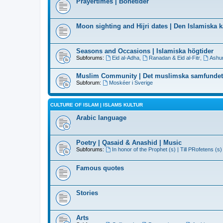
Prayertimes | Bönetider
Moon sighting and Hijri dates | Den Islamiska 
Seasons and Occasions | Islamiska högtider
Subforums:
Eid al-Adha
,
Ranadan & Eid al-Fitr
,
Ashu
Muslim Community | Det muslimska samfundet
Subforum:
Moskéer i Sverige
CULTURE OF ISLAM | ISLAMS KULTUR
Arabic language
Poetry | Qasaid & Anashid | Music
Subforums:
In honor of the Prophet (s) | Till PRofetens (s)
Famous quotes
Stories
Arts