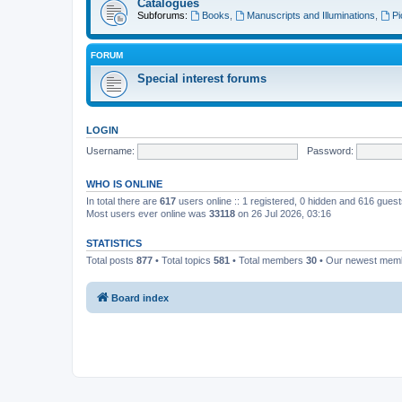
Catalogues
Subforums:
Books
,
Manuscripts and Illuminations
,
Pi
FORUM
Special interest forums
LOGIN
Username:
Password:
WHO IS ONLINE
In total there are
617
users online :: 1 registered, 0 hidden and 616 gues
Most users ever online was
33118
on 26 Jul 2026, 03:16
STATISTICS
Total posts
877
• Total topics
581
• Total members
30
• Our newest me
Board index