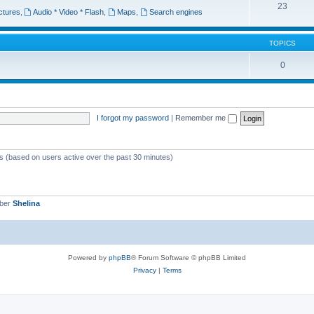
23
ctures
,
Audio * Video * Flash
,
Maps
,
Search engines
TOPICS
0
I forgot my password
|
Remember me
ts (based on users active over the past 30 minutes)
mber
Shelina
Powered by
phpBB
® Forum Software © phpBB Limited
Privacy
|
Terms