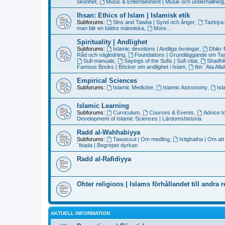
skönhet
,
Music & Entertainment | Musik och underhållning
Ihsan: Ethics of Islam | Islamisk etik
Subforums:
Sins and Tawba | Synd och ånger
,
Tazkiya:
man blir en bättre människa
,
More...
Spirituality | Andlighet
Subforums:
Islamic devotions | Andliga övningar
,
Dhikr 
Råd och vägledning
,
Foundations | Grundläggande om T
Sufi manuals
,
Sayings of the Sufis | Sufi citat
,
Shadhil
Famous Books | Böcker om andlighet i Islam
,
Ibn ´Ata All
Empirical Sciences
Subforums:
Islamic Medicine
,
Islamic Astronomy
,
Isl
Islamic Learning
Subforums:
Curriculum
,
Courses & Events
,
Advice t
Development of Islamic Sciences | Lärdomshistoria
Radd al-Wahhabiyya
Subforums:
Tawassul | Om medling
,
Istighatha | Om att
´Ibada | Begrepet dyrkan
Radd al-Rafidiyya
Ohter religions | Islams förhållandet till andra r
AKTUELL INFORMATION