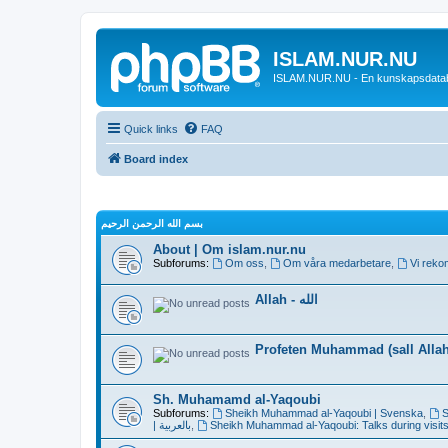
ISLAM.NUR.NU
ISLAM.NUR.NU - En kunskapsdata
Quick links
FAQ
Board index
بسم الله الرحمن الرحيم
About | Om islam.nur.nu
Subforums:
Om oss
,
Om våra medarbetare
,
Vi reko
Allah - الله
Profeten Muhammad (sall Allah 
Sh. Muhamamd al-Yaqoubi
Subforums:
Sheikh Muhammad al-Yaqoubi | Svenska
,
S
| بالعربية
,
Sheikh Muhammad al-Yaqoubi: Talks during visits