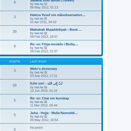
e
Salawat efter adhan (Turkiet)
s
4
s
l
V
by
nur.nu
t
t
a
i
06 May 2012, 01:13
p
t
e
o
e
w
Hamza Yusuf om månobservation…
3
s
s
t
V
by
nur.nu
t
t
h
i
01 Apr 2011, 04:42
p
e
e
o
l
w
Maktabah Mujaddidiyah : Book …
39
s
a
t
V
by
nur.nu
t
t
h
i
09 Feb 2013, 18:47
e
e
e
s
l
w
Re: sv: Fittja-moskén i Botky…
t
9
a
t
V
by
nur.nu
p
t
h
i
28 Feb 2012, 21:47
o
e
e
e
s
s
l
w
t
t
a
t
POSTS
LAST POST
p
t
h
o
e
e
Wehr's dictionary
3
s
s
l
V
by
nur.nu
t
t
a
i
03 Sep 2012, 17:11
p
t
e
o
e
w
Kehr um! - تُبْ إِلى الله
39
s
s
t
V
by
nur.nu
t
t
h
i
13 Jun 2016, 01:16
p
e
e
o
l
w
Re: sv: Citat om kunskap
5
s
a
t
V
by
nur.nu
t
t
h
i
11 Mar 2012, 05:44
e
e
e
s
l
w
Juha - Hojja - Mulla Nasruddi…
t
5
a
t
V
by
nur.nu
p
t
h
i
06 May 2012, 16:54
o
e
e
e
s
s
l
w
No posts
t
t
0
a
t