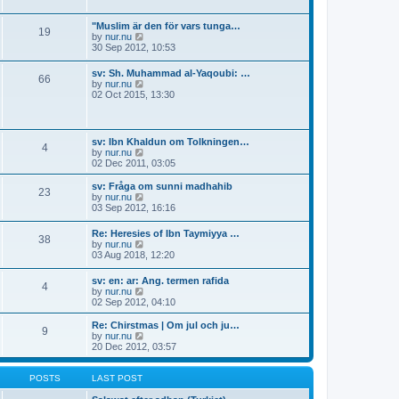
p
l
w
o
a
t
s
"Muslim är den för vars tunga…
t
19
h
t
V
by
nur.nu
e
e
i
30 Sep 2012, 10:53
s
l
e
t
a
w
p
sv: Sh. Muhammad al-Yaqoubi: …
t
66
t
o
V
by
nur.nu
e
h
s
i
02 Oct 2015, 13:30
s
e
t
e
t
l
w
p
a
t
o
t
h
s
sv: Ibn Khaldun om Tolkningen…
e
4
e
t
V
by
nur.nu
s
l
i
02 Dec 2011, 03:05
t
a
e
p
t
w
o
sv: Fråga om sunni madhahib
e
23
t
s
V
by
nur.nu
s
h
t
i
03 Sep 2012, 16:16
t
e
e
p
l
w
o
Re: Heresies of Ibn Taymiyya …
a
38
t
s
V
by
nur.nu
t
h
t
i
03 Aug 2018, 12:20
e
e
e
s
l
w
t
sv: en: ar: Ang. termen rafida
a
4
t
p
V
by
nur.nu
t
h
o
i
02 Sep 2012, 04:10
e
e
s
e
s
l
t
w
t
Re: Chirstmas | Om jul och ju…
a
9
t
p
V
by
nur.nu
t
h
o
i
20 Dec 2012, 03:57
e
e
s
e
s
l
t
w
t
a
t
POSTS
LAST POST
p
t
h
o
e