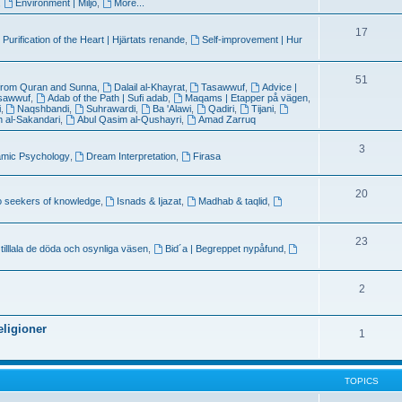
,
Environment | Miljö
,
More...
17
 Purification of the Heart | Hjärtats renande
,
Self-improvement | Hur
51
from Quran and Sunna
,
Dalail al-Khayrat
,
Tasawwuf
,
Advice |
asawwuf
,
Adab of the Path | Sufi adab
,
Maqams | Etapper på vägen
,
i
,
Naqshbandi
,
Suhrawardi
,
Ba 'Alawi
,
Qadiri
,
Tijani
,
ah al-Sakandari
,
Abul Qasim al-Qushayri
,
Amad Zarruq
3
amic Psychology
,
Dream Interpretation
,
Firasa
20
o seekers of knowledge
,
Isnads & Ijazat
,
Madhab & taqlid
,
23
 tilllala de döda och osynliga väsen
,
Bid´a | Begreppet nypåfund
,
2
eligioner
1
TOPICS