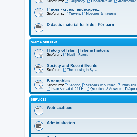
Subforums:
Calligraphy
,
Decorative art
,
Architecture
Places - cities, landscapes...
Subforums:
Travels
,
Mosques & maqams
Didactic material for kids | För barn
PAST & PRESENT
History of Islam | Islams historia
Subforum:
Muslim Rulers
Society and Recent Events
Subforum:
The uprising in Syria
Biographies
Subforums:
Sahaba
,
Scholars of our time
,
Imam Abu 
Imam Ahmad d. 241 H.
,
Questions & Answers | Frågor 
SERVICES
Web facilities
Administration