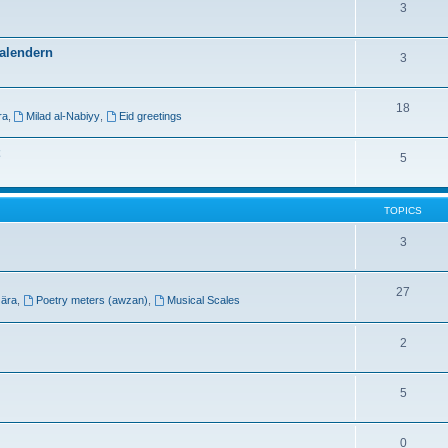
3
kalendern
3
18
ra
,
Milad al-Nabiyy
,
Eid greetings
5
TOPICS
3
27
 ära
,
Poetry meters (awzan)
,
Musical Scales
2
5
0