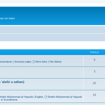
bas om Islam
TOPICS
6
mmenderar | Svenska sajter
,
More links | Fler länkar
3
'aleihi a sallam)
20
16
heikh Muhammad al-Yaqoubi | English
,
Sheikh Muhammad al-Yaqoubi
 in Scandinavia