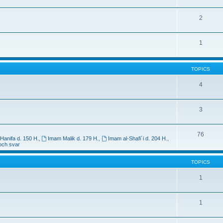
2
1
TOPICS
4
3
76
Hanifa d. 150 H.
,
Imam Malik d. 179 H.
,
Imam al-Shafi´i d. 204 H.
,
och svar
TOPICS
1
1