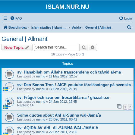
ISLAM.NUR.NU
FAQ
Login
S
Board index
Islam studies | Islamiska studier
Aqida
General | Allmänt
e
General | Allmänt
a
Search
Advanced search
New Topic
r
16 topics • Page
1
of
1
c
Topics
h
sv: Hanabilah om Allahs transcendens och tafwid al-ma
Last post by
nur.nu
«
11 May 2012, 22:57
sv: Den Sanna Tron / AICP youtube föreläsningar på svenska
Last post by
nur.nu
«
17 Feb 2012, 21:19
sv: Frågor och svar om trosartiklarna / ghazali.se
Last post by
nur.nu
«
24 Jan 2012, 22:45
Replies:
14
1
2
Some quotes about Ahl al-Sunna wal-Jama´a
Last post by
nur.nu
«
23 Dec 2011, 00:42
sv: AQIDA AV AHL AL-SUNNA WAL-JAMA´A
Last post by
nur.nu
«
22 Dec 2011, 23:06