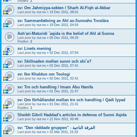
Replies:
2
sv: Om Jahmiyya-sekten / Sharh Al-Fiqh al-Akbar
Last post by
nur.nu
«
19 Dec 2011, 08:01
sv: Sammanfattning av Ahl as-Sunnahs Troslära
Last post by
nur.nu
«
19 Dec 2011, 04:54
Ash'ari-Maturidi ´aqida is the belief of Ahl al-Sunna
Last post by
nur.nu
«
05 Dec 2011, 09:29
Replies:
2
sv: Livets mening
Last post by
nur.nu
«
02 Dec 2011, 07:54
sv: Skillnaden mellan sunni och shi´a?
Last post by
nur.nu
«
02 Dec 2011, 07:41
sv: Ibn Khaldun om Teologi
Last post by
nur.nu
«
02 Dec 2011, 02:41
sv: Tro och handling / Imam Abu Hanifa
Last post by
nur.nu
«
01 Dec 2011, 21:47
sv: Om förhållandet mellan tro och handling / Qadi Iyyad
Last post by
nur.nu
«
01 Dec 2011, 21:41
Replies:
1
Sheikh Gibril Haddad's articles in defense of Sunni Aqida
Last post by
nur.nu
«
21 Nov 2011, 00:48
sv: "Den räddade gruppen" - الفرقة الناحية
Last post by
nur.nu
«
31 Mar 2011, 15:19