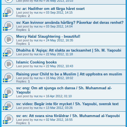
Last post by
nur.nu
«
06 May 2013, 15:03
sv: ar: Hadither om att färga håret svart
Last post by
nur.nu
«
03 Sep 2012, 14:15
Replies:
2
sv: Kan kvinnor använda hårfärg? Påverkar det deras renhet?
Last post by
nur.nu
«
03 Sep 2012, 14:04
Replies:
1
Mercy Halal Slaughtering - beautiful!
Last post by
nur.nu
«
24 May 2012, 16:35
Replies:
1
Dhabiha & 'Aqiqa: Att slakta av tacksamhet | Sh. M. Yaqoubi
Last post by
nur.nu
«
22 May 2012, 11:18
Islamic Cooking books
Last post by
nur.nu
«
22 May 2012, 10:43
Raising your Child to be a Muslim | Att uppfostra en muslim
Last post by
nur.nu
«
15 May 2012, 18:02
Replies:
1
sv: eng: Om att sjunga och dansa / Sh. Muhammad al-
Yaqoubi
Last post by
nur.nu
«
16 Apr 2012, 01:10
sv: video: Begär inte för mycket / Sh. Yaqoubi, svensk text
Last post by
nur.nu
«
13 Mar 2012, 03:26
sv: en: Att svara sina föräldrar / Sh. Muhammad al-Yaqoubi
Last post by
nur.nu
«
02 Mar 2012, 16:55
Replies:
1