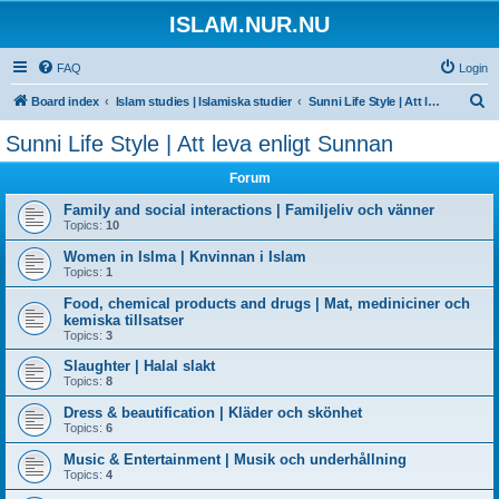
ISLAM.NUR.NU
FAQ
Login
S
Board index
Islam studies | Islamiska studier
Sunni Life Style | Att leva enligt Sunnan
e
Sunni Life Style | Att leva enligt Sunnan
a
Forum
r
c
Family and social interactions | Familjeliv och vänner
Topics:
10
h
Women in Islma | Knvinnan i Islam
Topics:
1
Food, chemical products and drugs | Mat, mediniciner och
kemiska tillsatser
Topics:
3
Slaughter | Halal slakt
Topics:
8
Dress & beautification | Kläder och skönhet
Topics:
6
Music & Entertainment | Musik och underhållning
Topics:
4