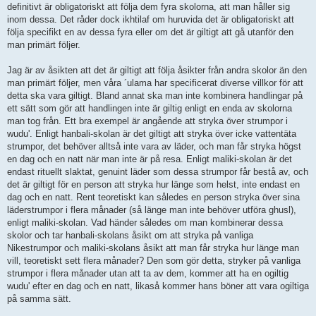
definitivt är obligatoriskt att följa dem fyra skolorna, att man håller sig
inom dessa. Det råder dock ikhtilaf om huruvida det är obligatoriskt att
följa specifikt en av dessa fyra eller om det är giltigt att gå utanför den
man primärt följer.
Jag är av åsikten att det är giltigt att följa åsikter från andra skolor än den
man primärt följer, men våra ´ulama har specificerat diverse villkor för att
detta ska vara giltigt. Bland annat ska man inte kombinera handlingar på
ett sätt som gör att handlingen inte är giltig enligt en enda av skolorna
man tog från. Ett bra exempel är angående att stryka över strumpor i
wudu'. Enligt hanbali-skolan är det giltigt att stryka över icke vattentäta
strumpor, det behöver alltså inte vara av läder, och man får stryka högst
en dag och en natt när man inte är på resa. Enligt maliki-skolan är det
endast rituellt slaktat, genuint läder som dessa strumpor får bestå av, och
det är giltigt för en person att stryka hur länge som helst, inte endast en
dag och en natt. Rent teoretiskt kan således en person stryka över sina
läderstrumpor i flera månader (så länge man inte behöver utföra ghusl),
enligt maliki-skolan. Vad händer således om man kombinerar dessa
skolor och tar hanbali-skolans åsikt om att stryka på vanliga
Nikestrumpor och maliki-skolans åsikt att man får stryka hur länge man
vill, teoretiskt sett flera månader? Den som gör detta, stryker på vanliga
strumpor i flera månader utan att ta av dem, kommer att ha en ogiltig
wudu' efter en dag och en natt, likaså kommer hans böner att vara ogiltiga
på samma sätt.