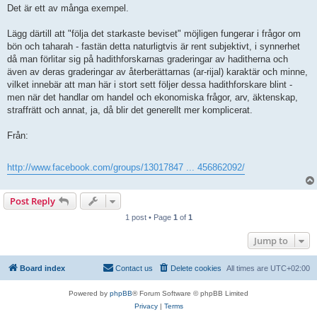
Det är ett av många exempel.
Lägg därtill att "följa det starkaste beviset" möjligen fungerar i frågor om
bön och taharah - fastän detta naturligtvis är rent subjektivt, i synnerhet
då man förlitar sig på hadithforskarnas graderingar av haditherna och
även av deras graderingar av återberättarnas (ar-rijal) karaktär och minne,
vilket innebär att man här i stort sett följer dessa hadithforskare blint -
men när det handlar om handel och ekonomiska frågor, arv, äktenskap,
straffrätt och annat, ja, då blir det generellt mer komplicerat.
Från:
http://www.facebook.com/groups/13017847 ... 456862092/
Post Reply
1 post • Page
1
of
1
Jump to
Board index
Contact us
Delete cookies
All times are
UTC+02:00
Powered by
phpBB
® Forum Software © phpBB Limited
Privacy
|
Terms