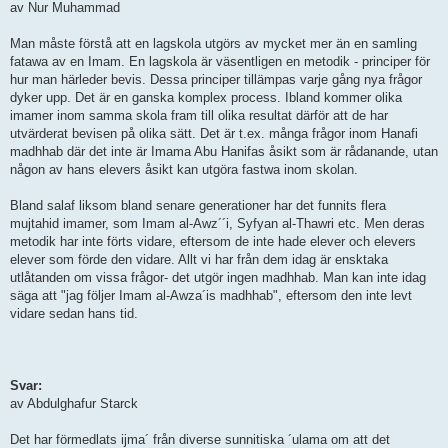
av Nur Muhammad
Man måste förstå att en lagskola utgörs av mycket mer än en samling
fatawa av en Imam. En lagskola är väsentligen en metodik - principer för
hur man härleder bevis. Dessa principer tillämpas varje gång nya frågor
dyker upp. Det är en ganska komplex process. Ibland kommer olika
imamer inom samma skola fram till olika resultat därför att de har
utvärderat bevisen på olika sätt. Det är t.ex. många frågor inom Hanafi
madhhab där det inte är Imama Abu Hanifas åsikt som är rådanande, utan
någon av hans elevers åsikt kan utgöra fastwa inom skolan.
Bland salaf liksom bland senare generationer har det funnits flera
mujtahid imamer, som Imam al-Awz´´i, Syfyan al-Thawri etc. Men deras
metodik har inte förts vidare, eftersom de inte hade elever och elevers
elever som förde den vidare. Allt vi har från dem idag är ensktaka
utlåtanden om vissa frågor- det utgör ingen madhhab. Man kan inte idag
säga att "jag följer Imam al-Awza´is madhhab", eftersom den inte levt
vidare sedan hans tid.
Svar:
av Abdulghafur Starck
Det har förmedlats ijma´ från diverse sunnitiska ´ulama om att det