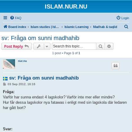
ISLAM.NUR.NU
FAQ
Login
S
Board index
Islam studies | Islamiska studier
Islamic Learning
Madhab & taqlid
e
sv: Fråga om sunni madhahib
a
Search
Advanced s
Post Reply
r
1 post • Page
1
of
1
c
nur.nu
h
sv: Fråga om sunni madhahib
P
03 Sep 2012, 16:16
o
s
Fråga:
t
Varför har sunna endast 4 lagskolor? Varför inte mer eller mindre?
Hur får dessa lagskolor nya fatawas i enligt med sin lagskola där ledaren
har gått bort?
Svar: