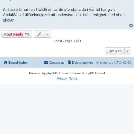
Al-Habib Umar Ibn Hafidh en av de största lärda i vår tid har givit
AbdulWahid tillåtelse(ijaza) att undervisa bl.a. fiqh i enlighet med shafii
skolan.
Post Reply
1 post • Page
1
of
1
Jump to
Board index
Contact us
Delete cookies
All times are
UTC+02:00
Powered by
phpBB
® Forum Software © phpBB Limited
Privacy
|
Terms