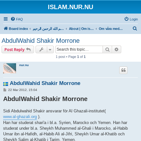
ISLAM.NUR.NU
FAQ
Login
S
Board index
بسم الله الرحمن الرحيم
About | Om islam.nur.nu
Om våra medarbetare
e
AbdulWahid Shakir Morrone
a
Search
Advanced s
Post Reply
r
1 post • Page
1
of
1
c
nur.nu
h
AbdulWahid Shakir Morrone
P
22 Mar 2012, 15:04
o
AbdulWahid Shakir Morrone
s
t
Sidi Abdulwahid Shakir ansvarar för Al Ghazali-institutet(
www.al-ghazali.org
).
Han har studerat shari'a i bl.a. Syrien, Marocko och Yemen. Han har
studerat under bl.a. Sheykh Muhammed al-Ghali i Marocko, al-Habib
Umar ibn al-Hafidh, al-Habib Ali al-Jifri, Sheykh Umar al-Khatib och
Sheykh Salim al-Khatib i Tarim, Yemen.